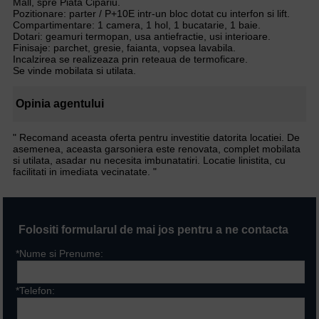
Mall, spre Piata Cipariu.
Pozitionare: parter / P+10E intr-un bloc dotat cu interfon si lift.
Compartimentare: 1 camera, 1 hol, 1 bucatarie, 1 baie.
Dotari: geamuri termopan, usa antiefractie, usi interioare.
Finisaje: parchet, gresie, faianta, vopsea lavabila.
Incalzirea se realizeaza prin reteaua de termoficare.
Se vinde mobilata si utilata.
Opinia agentului
" Recomand aceasta oferta pentru investitie datorita locatiei. De
asemenea, aceasta garsoniera este renovata, complet mobilata
si utilata, asadar nu necesita imbunatatiri. Locatie linistita, cu
facilitati in imediata vecinatate. "
Folositi formularul de mai jos pentru a ne contacta
*Nume si Prenume:
*Telefon: