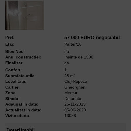
Pret
:
57 000 EURO negociabil
Etaj
:
Parter/10
Bloc Nou
:
nu
Anul constructiei
:
Inainte de 1990
Finalizat
:
da
Confort
:
1
Suprafata utila
:
28 m
2
Localitate
:
Cluj-Napoca
Cartier
:
Gheorgheni
Zona
:
Mercur
Strada
:
Detunata
Adaugat in data
:
26-11-2019
Actualizat in data
:
05-06-2020
Vizite oferta
:
13098
Dotari imobil