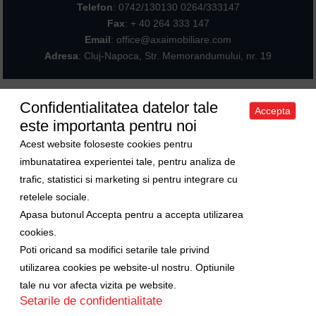
Telefon
:
0742/130130 0264/333147
Fax
: + 40 264 333 147
Email
: office@axaimobiliare.com
Adresa
: Cluj-Napoca, Str. Memorandumului, nr. 19
Confidentialitatea datelor tale
Accepta
Acasa
|
Despre noi
|
Apartamente
|
Case/Vile
|
Terenuri
|
Spatii
este importanta pentru noi
comerciale
|
Trimite oferta ta
|
Contact
|
Sitemap
Politica de confidentialitate
|
Politica de cookies
|
Manager de cookies
Acest website foloseste cookies pentru
Curs valutar
imbunatatirea experientei tale, pentru analiza de
trafic, statistici si marketing si pentru integrare cu
1 Euro = 5.2489 RON
retelele sociale.
1 USD = 4.5480 RON
Apasa butonul Accepta pentru a accepta utilizarea
Ne gasiti si pe
cookies.
Poti oricand sa modifici setarile tale privind
Copyright © 2009-2026 Axa Imobiliare
utilizarea cookies pe website-ul nostru. Optiunile
tale nu vor afecta vizita pe website.
Setarile de confidentialitate