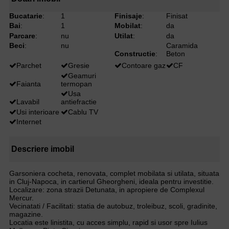
Bucatarie
:
1
Finisaje
:
Finisat
Bai
:
1
Mobilat
:
da
Parcare
:
nu
Utilat
:
da
Beci
:
nu
Caramida
Constructie
:
Beton
Parchet
Gresie
Contoare gaz
CF
Geamuri
Faianta
termopan
Usa
Lavabil
antiefractie
Usi interioare
Cablu TV
Internet
Descriere imobil
Garsoniera cocheta, renovata, complet mobilata si utilata, situata
in Cluj-Napoca, in cartierul Gheorgheni, ideala pentru investitie.
Localizare: zona strazii Detunata, in apropiere de Complexul
Mercur.
Vecinatati / Facilitati: statia de autobuz, troleibuz, scoli, gradinite,
magazine.
Locatia este linistita, cu acces simplu, rapid si usor spre Iulius