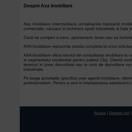
Despre Axa Imobiliare
Axa Imobiliare intermediaza urmatoarele tranzactii imobili
comerciale, vanzare si inchiriere spatii industriale si hale in
Cauti sa cumperi o casa, apartament, teren sau sa inchiriezi
AXA Imobiliare reprezinta solutia completa la orice solicitar
AXA Imobiliare ofera servicii de consultanta imobiliara la
si segmentului rezidential pentru judetul Cluj. Clientii n
terenuri in zone dezvoltate sau in curs de dezvoltare rezi
industriala.
Pe langa activitatile specifice unei agentii imobiliare, ofe
profesionalism. Pentru a veni in intampinarea satisfacerii cer
Acasa
|
Despre noi