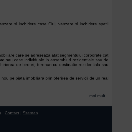
nzare si inchiriere case Cluj, vanzare si inchiriere spatii
imobiliare care se adreseaza atat segmentului corporate cat
ente sau case individuale in ansambluri rezidentiale sau de
irierea de birouri, terenuri cu destinatie rezidentiala sau
 nou pe piata imobiliara prin oferirea de servicii de un real
mai mult
a
|
Contact
|
Sitemap