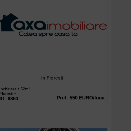
in Floresti
Inchiriere • 52m
2
Floresti •
Pret: 550 EURO/luna
ID: 6860