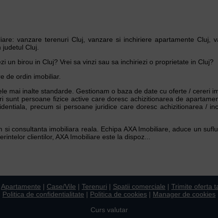
are: vanzare terenuri Cluj, vanzare si inchiriere apartamente Cluj, va
 judetul Cluj.
 un birou in Cluj? Vrei sa vinzi sau sa inchiriezi o proprietate in Cluj?
e de ordin imobiliar.
 cele mai inalte standarde. Gestionam o baza de date cu oferte / cereri 
ostri sunt persoane fizice active care doresc achizitionarea de apartam
dentiala, precum si persoane juridice care doresc achizitionarea / inch
rim si consultanta imobiliara reala. Echipa AXA Imobiliare, aduce un suflu
intelor clientilor, AXA Imobiliare este la dispoz...
|
Apartamente
|
Case/Vile
|
Terenuri
|
Spatii comerciale
|
Trimite oferta t
Politica de confidentialitate
|
Politica de cookies
|
Manager de cookies
Curs valutar