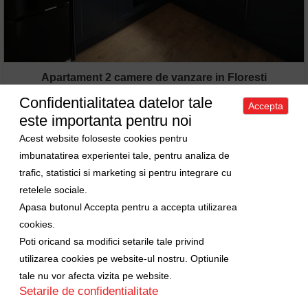
Apartament 2 camere de vanzare in Floresti
Confidentialitatea datelor tale
Vanzare Apartament • 2 camere • 54m
2
Accepta
Floresti •
este importanta pentru noi
Pret: 109000 EURO
ID: 6737
Acest website foloseste cookies pentru
imbunatatirea experientei tale, pentru analiza de
trafic, statistici si marketing si pentru integrare cu
retelele sociale.
Apasa butonul Accepta pentru a accepta utilizarea
cookies.
Poti oricand sa modifici setarile tale privind
utilizarea cookies pe website-ul nostru. Optiunile
tale nu vor afecta vizita pe website.
Setarile de confidentialitate