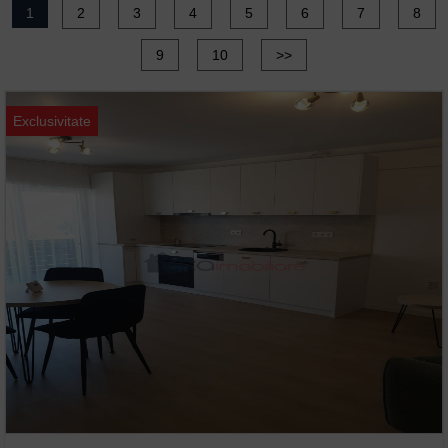
1
2
3
4
5
6
7
8
9
10
>>
Exclusivitate