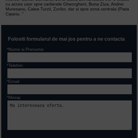
cu acces usor spre cartierele Gheorgheni, Buna Ziua, Andrei
Muresanu, Calea Turzii, Zorilor, dar si spre zona centrala (Piata
Cipariu. "
Folositi formularul de mai jos pentru a ne contacta
*Nume si Prenume:
*Telefon:
*Email:
*Mesaj:
Campurile marcate cu * sunt
obligatorii