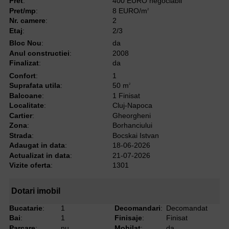
Pret
:
400 EURO negociabil
Pret/mp
:
8 EURO/m
2
Nr. camere
:
2
Etaj
:
2/3
Bloc Nou
:
da
Anul constructiei
:
2008
Finalizat
:
da
Confort
:
1
Suprafata utila
:
50 m
2
Balcoane
:
1 Finisat
Localitate
:
Cluj-Napoca
Cartier
:
Gheorgheni
Zona
:
Borhanciului
Strada
:
Bocskai Istvan
Adaugat in data
:
18-06-2026
Actualizat in data
:
21-07-2026
Vizite oferta
:
1301
Dotari imobil
Bucatarie
:
1
Decomandari
:
Decomandat
Bai
:
1
Finisaje
:
Finisat
Parcare
:
nu
Mobilat
:
da