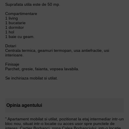
Suprafata utila este de 50 mp.
Compartimentare
1 living
1 bucatarie
1 dormitor
1 hol
1 baie cu geam.
Dotari
Centrala termica, geamuri termopan, usa antiefractie, usi
interioare.
Finisaje
Parchet, gresie, faianta, vopsea lavabila.
Se inchiriaza mobilat si utilat.
Opinia agentului
" Apartament mobilat si utilat, pozitionat la etaj intermediar intr-un
bloc nou, situat intr-o locatie cu acces usor spre punctele de
interes. Cartier Borhanci, zona Calea Borhanciului; intr-o locatie