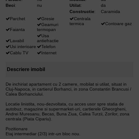
Beci
:
nu
Utilat
:
da
Constructie
:
Caramida
Parchet
Gresie
Centrala
termica
Contoare gaz
Geamuri
Faianta
termopan
Usa
Lavabil
antiefractie
Usi interioare
Telefon
Cablu TV
Internet
Descriere imobil
De inchiriat apartament cu 2 camere, mobilat si utilat, situat in
Cluj-Napoca, in cartierul Borhanci, in zona Constantin Brancusi /
Calea Borhanciului.
Locatie linistita, nou-dezvoltata, cu acces usor spre statia de
autobuz, magazine si supermarket-uri, cartierele Gheorgheni,
Andrei Muresanu, Becas, Buna Ziua, Calea Turzii, Zorilor, zona
centrala (Piata Cipariu).
Pozitionare
Etaj intermediar (2/3) intr-un bloc nou.